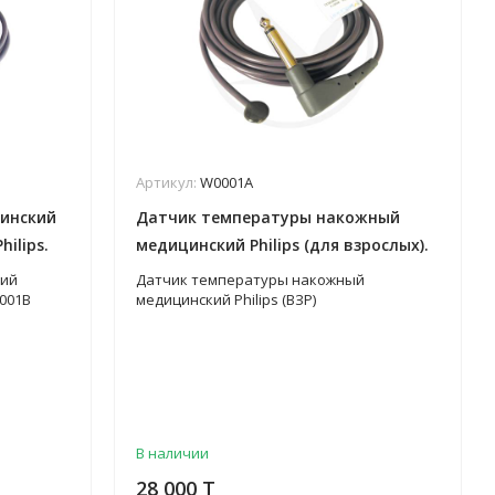
Артикул:
W0001A
инский
Датчик температуры накожный
ilips.
медицинский Philips (для взрослых).
Арт. W0001A
кий
Датчик температуры накожный
0001B
медицинский Philips (ВЗР)
В наличии
28 000 T