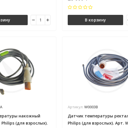
рзину
В корзину
A
Артикул:
W0003B
ературы накожный
Датчик температуры ректа
Philips (для взрослых).
Philips (для взрослых). Арт. 