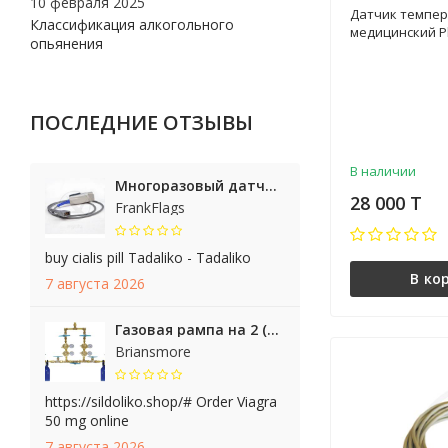
10 февраля 2025
Арт. W0003A
Датчик темпе
Классификация алкогольного
медицинский Phi
опьянения
W0003A
ПОСЛЕДНИЕ ОТЗЫВЫ
В наличии
Многоразовый датчик сатурации Nellcor (напалечник/взрослый/короткий)
28 000 T
FrankFlags
buy cialis pill Tadaliko - Tadaliko
В ко
7 августа 2026
Газовая рампа на 2 (1+1) баллона
Briansmore
https://sildoliko.shop/# Order Viagra
50 mg online
7 августа 2026