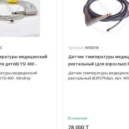
C
Артикул:
W0001B
ературы медицинский
Датчик температуры медиц
 детей) YSI 400 -
ректальный (для взрослых) Ph
. W0001C
Арт. W0001B
ратуры медицинский
Датчик температуры медицинс
YSI 400 - Mindray
ректальный (ВЗР) Philips. Арт. W
В наличии
28 000 T