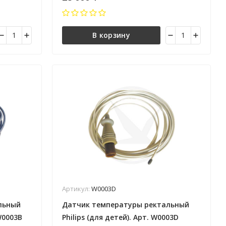
В корзину
Артикул:
W0003D
льный
Датчик температуры ректальный
W0003B
Philips (для детей). Арт. W0003D