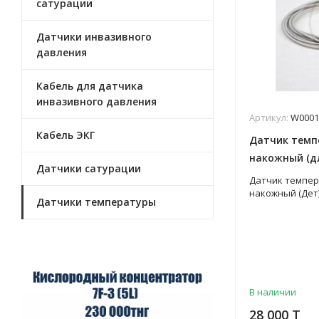
сатурации
Датчики инвазивного
давления
Кабель для датчика
инвазивного давления
Артикул:
W0001
Кабель ЭКГ
Датчик темп
накожный (для
Датчики сатурации
Mindray. Арт
Датчик темпе
накожный (Дет) 
Датчики температуры
В наличии
28 000 T