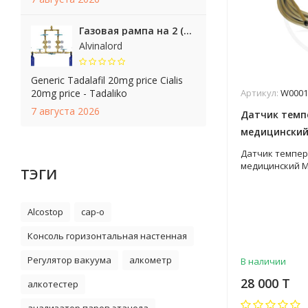
Газовая рампа на 2 (1+1) баллона
Alvinalord
Generic Tadalafil 20mg price Cialis
Артикул:
W000
20mg price - Tadaliko
7 августа 2026
Датчик темп
медицинский 
Арт. W0001D
Датчик темпе
медицинский Mi
ТЭГИ
W0001D
Alcostop
cap-o
Консоль горизонтальная настенная
Регулятор вакуума
алкометр
В наличии
28 000 T
алкотестер
анализатор паров этанола