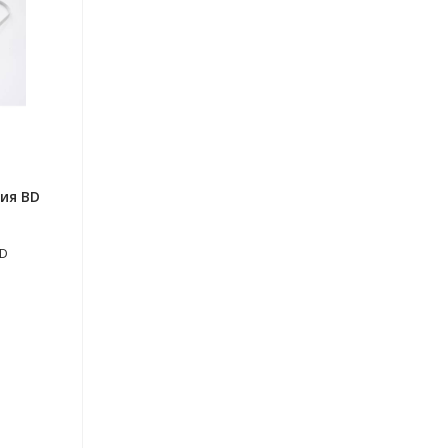
ия BD
BD