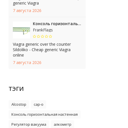
generic Viagra
7 августа 2026
Консоль горизонтальная, настенная, с 2-мя кронштейнами Длина: 150 см Код товара A-BHU-ROOMUTE1
FrankFlags
Viagra generic over the counter
Sildoliko - Cheap generic Viagra
online
7 августа 2026
ТЭГИ
Alcostop
cap-o
Консоль горизонтальная настенная
Регулятор вакуума
алкометр