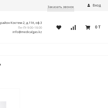
Вход
Заказать звонок
айон Коктем-2, д.11А, оф.3
0 T
Пн–Пт 9:00–18:00
info@medicalgas.kz
я