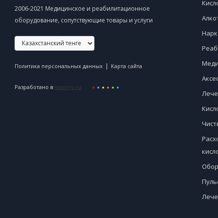
Кисл
2006-2021 Медицинское и реабилитационное
Алко
оборудование, сопутствующие товары и услуги
Нарк
Реаб
Меди
|
Политика персональных данных
Карта сайта
Аксе
Разработано в
steemy.ru
Лече
Кисл
Чист
Расх
кисл
Обор
Пуль
Лече