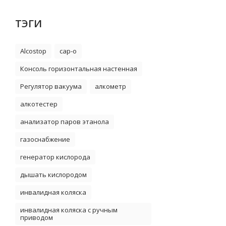
ТЭГИ
Alcostop
cap-o
Консоль горизонтальная настенная
Регулятор вакуума
алкометр
алкотестер
анализатор паров этанола
газоснабжение
генератор кислорода
дышать кислородом
инвалидная коляска
инвалидная коляска с ручным
приводом