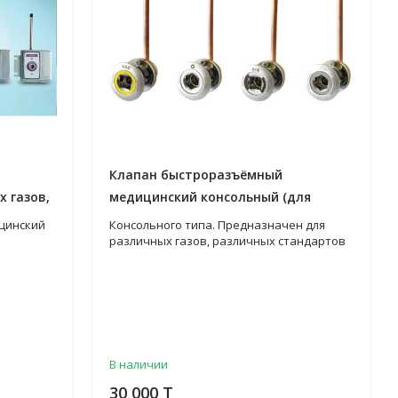
Клапан быстроразъёмный
 газов,
медицинский консольный (для
различных газов, различных
цинский
Консольного типа. Предназначен для
стандартов)
различных газов, различных стандартов
В наличии
30 000 T