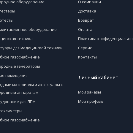
ородное оборудование
О компании
тестеры
Доставка
отесты
Возврат
илитационное оборудование
Оплата
цинская техника
Политика конфиденциально
ссуары для медицинской техники
Сервис
бное газоснабжение
Контакты
ородные генераторы
ые помещения
Личный кабинет
одные материалы и аксессуары к
Мои заказы
ородным аппаратам
Мой профиль
удование для ЛПУ
соксиметры
бное газоснабжение