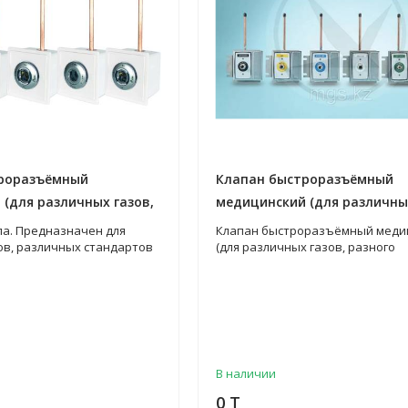
роразъёмный
Клапан быстроразъёмный
(для различных газов,
медицинский (для различных
тандартов), настенный
разного исполнения)
па. Предназначен для
Клапан быстроразъёмный меди
ов, различных стандартов
(для различных газов, разного
исполнения)
В наличии
0 T