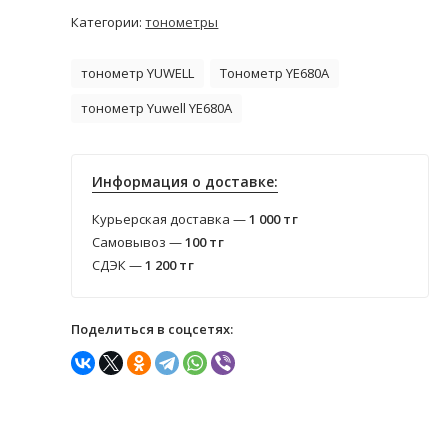
Категории:
тонометры
тонометр YUWELL
Тонометр YE680A
тонометр Yuwell YE680A
Информация о доставке:
Курьерская доставка —
1 000
тг
Самовывоз —
100
тг
СДЭК —
1 200
тг
Поделиться в соцсетях: