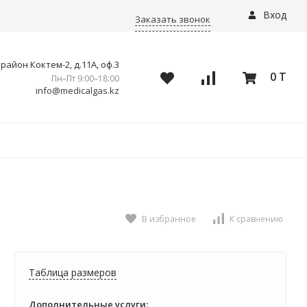
Вход
Заказать звонок
айон Коктем-2, д.11А, оф.3
0 T
Пн–Пт 9:00–18:00
info@medicalgas.kz
В избранное
К сравнению
Таблица размеров
Дополнительные услуги: