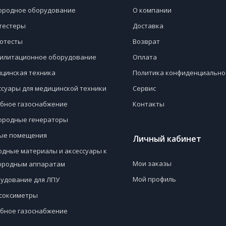
ородное оборудование
О компании
тестеры
Доставка
отесты
Возврат
илитационное оборудование
Оплата
цинская техника
Политика конфиденциально
ссуары для медицинской техники
Сервис
бное газоснабжение
Контакты
ородные генераторы
ые помещения
Личный кабинет
одные материалы и аксессуары к
Мои заказы
ородным аппаратам
Мой профиль
удование для ЛПУ
соксиметры
бное газоснабжение