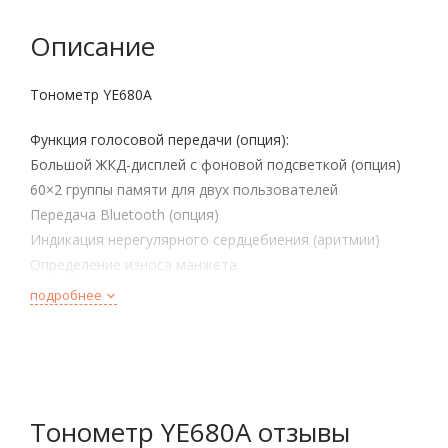
Описание
Тонометр YE680A
Функция голосовой передачи (опция):
Большой ЖКД-дисплей с фоновой подсветкой (опция)
60×2 группы памяти для двух пользователей
Передача Bluetooth (опция)
Индикация нерегулярного сердцебиения (аритмии)
Определение износа манжета
Индикация ошибки перемещения
подробнее
Тонометр YE680A отзывы