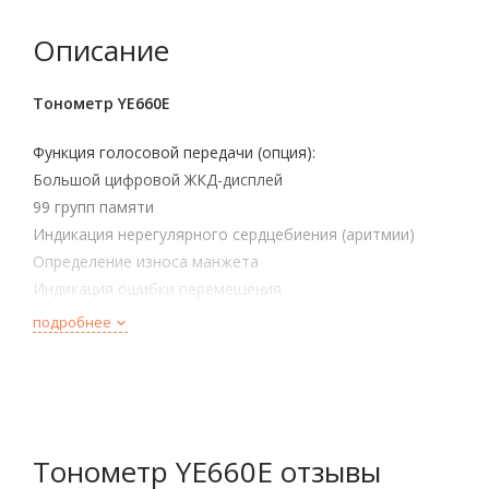
Описание
Тонометр YE660E
Функция голосовой передачи (опция):
Большой цифровой ЖКД-дисплей
99 групп памяти
Индикация нерегулярного сердцебиения (аритмии)
Определение износа манжета
Индикация ошибки перемещения
подробнее
Тонометр YE660E отзывы