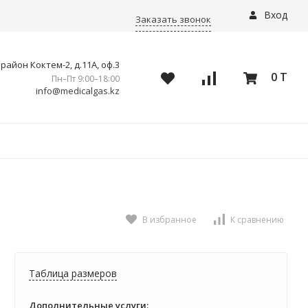
Вход
Заказать звонок
айон Коктем-2, д.11А, оф.3
0 T
Пн–Пт 9:00–18:00
info@medicalgas.kz
В избранное
К сравнению
Таблица размеров
Дополнительные услуги: