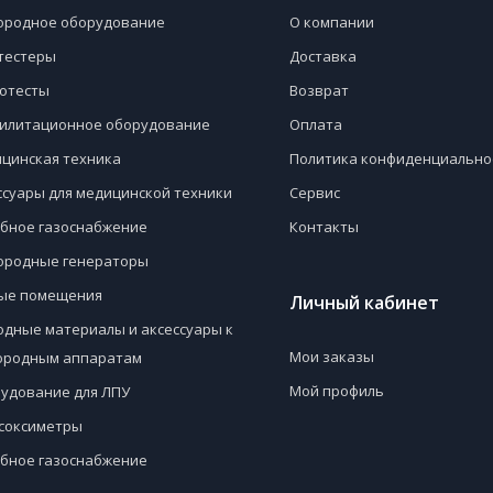
ородное оборудование
О компании
тестеры
Доставка
отесты
Возврат
илитационное оборудование
Оплата
цинская техника
Политика конфиденциально
ссуары для медицинской техники
Сервис
бное газоснабжение
Контакты
ородные генераторы
ые помещения
Личный кабинет
одные материалы и аксессуары к
Мои заказы
ородным аппаратам
Мой профиль
удование для ЛПУ
соксиметры
бное газоснабжение