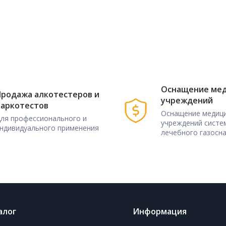
Оснащение ме
родажа алкотестеров и
учреждений
наркотестов
Оснащение медици
ля профессионального и
учреждений систе
ндивидуального применения
лечебного газосн
алог
Информация