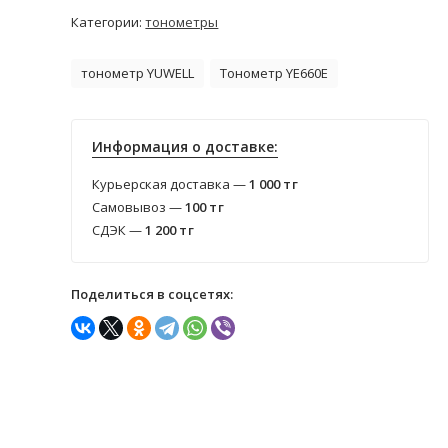
Категории:
тонометры
тонометр YUWELL
Тонометр YE660E
Информация о доставке:
Курьерская доставка —
1 000
тг
Самовывоз —
100
тг
СДЭК —
1 200
тг
Поделиться в соцсетях: