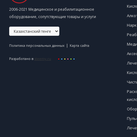
Кисл
2006-2021 Медицинское и реабилитационное
Алко
оборудование, сопутствующие товары и услуги
Нарк
Реаб
Меди
|
Политика персональных данных
Карта сайта
Аксе
Разработано в
steemy.ru
Лече
Кисл
Чист
Расх
кисл
Обор
Пуль
Лече