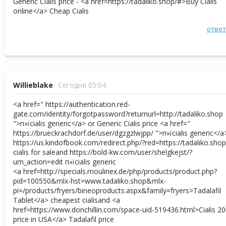
Generic Cialis price - <a href=https://tadaliko.shop/#>Buy Cialis
online</a> Cheap Cialis
отве
Willieblake
Сегодня 05:04
<a href=" https://authentication.red-
gate.com/identity/forgotpassword?returnurl=http://tadaliko.shop
">п»їcialis generic</a> or Generic Cialis price <a href="
https://brueckrachdorf.de/user/dgzgzlwjpp/ ">п»їcialis generic</a
https://us.kindofbook.com/redirect.php/?red=https://tadaliko.shop
cialis for saleand https://bold-kw.com/user/shelgkejst/?
um_action=edit п»їcialis generic
<a href=http://specials.moulinex.de/php/products/product.php?
pid=100550&mlx-hst=www.tadaliko.shop&mlx-
pi=/products/fryers/bineoproducts.aspx&family=fryers>Tadalafil
Tablet</a> cheapest cialisand <a
href=https://www.donchillin.com/space-uid-519436.html>Cialis 2
price in USA</a> Tadalafil price