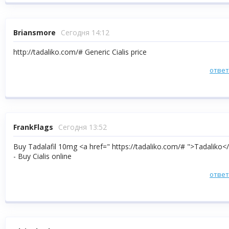
Briansmore
Сегодня 14:12
http://tadaliko.com/# Generic Cialis price
отве
FrankFlags
Сегодня 13:52
Buy Tadalafil 10mg <a href=" https://tadaliko.com/# ">Tadaliko<
- Buy Cialis online
отве