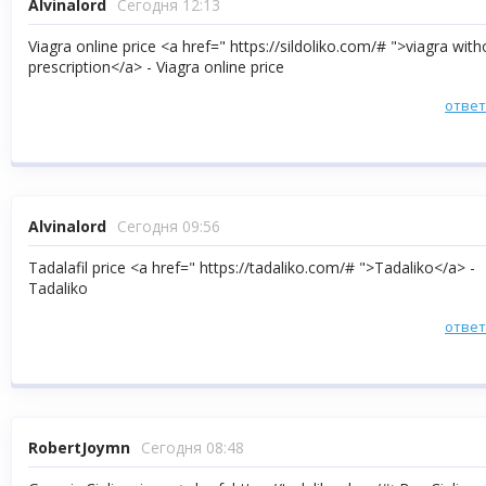
Alvinalord
Сегодня 12:13
Viagra online price <a href=" https://sildoliko.com/# ">viagra with
prescription</a> - Viagra online price
отве
Alvinalord
Сегодня 09:56
Tadalafil price <a href=" https://tadaliko.com/# ">Tadaliko</a> -
Tadaliko
отве
RobertJoymn
Сегодня 08:48