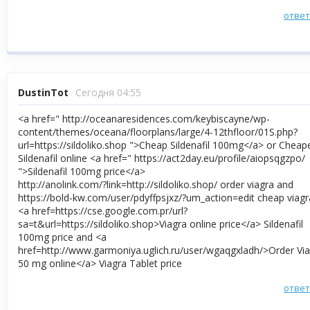
отве
DustinTot
Сегодня 04:55
<a href=" http://oceanaresidences.com/keybiscayne/wp-
content/themes/oceana/floorplans/large/4-12thfloor/01S.php?
url=https://sildoliko.shop ">Cheap Sildenafil 100mg</a> or Cheap
Sildenafil online <a href=" https://act2day.eu/profile/aiopsqgzpo/
">Sildenafil 100mg price</a>
http://anolink.com/?link=http://sildoliko.shop/ order viagra and
https://bold-kw.com/user/pdyffpsjxz/?um_action=edit cheap viagr
<a href=https://cse.google.com.pr/url?
sa=t&url=https://sildoliko.shop>Viagra online price</a> Sildenafil
100mg price and <a
href=http://www.garmoniya.uglich.ru/user/wgaqgxladh/>Order Vi
50 mg online</a> Viagra Tablet price
отве