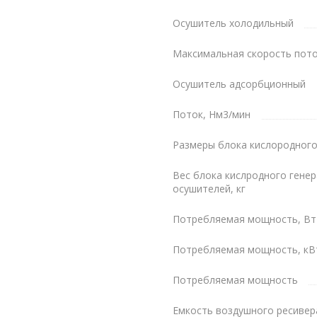
стемы
Осушитель холодильный
альным порошковым
Максимальная скорость пото
 для разнообразного
Осушитель адсорбционный
Поток, Нм3/мин
 себя винтовой воздушный
ы, кислородный генератор
Размеры блока кислородного
 управления CAN BUS
Вес блока кислродного генер
осушителей, кг
Потребляемая мощность, Вт
лифицированного
Потребляемая мощность, кВ
игнализация.
Потребляемая мощность
остая инженерная
тво движущихся частей и
Емкость воздушного ресивер