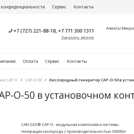
 конфиденциальности
Сервис
Контакты
Алматы Микрор
+7 (727) 221-88-18, +7 771 300 1311
Заказать звонок
омпании
Оплата
Сервис
Контакты
ие CAP-O
/
CAP-O-50
/
Кислородный генератор CAP-O-50 в уста
P-O-50 в установочном кон
​CAN GAS® CAP-O - модульная компоновка системы
генерации кислорода с производительностью 50000л/