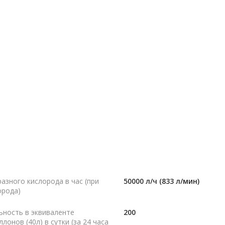
азного кислорода в час (при
50000 л/ч (833 л/мин)
орода)
ность в эквиваленте
200
онов (40л) в сутки (за 24 часа