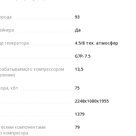
лорода
93
ейнера
Да
де генератора
4.5/8 тех. атмосфер
G7P-7.5
ырабатываемого компрессором
13,5
влении)
ора, кВт
75
2248х1080х1955
1379
и всеми компонентами
79
о компресора