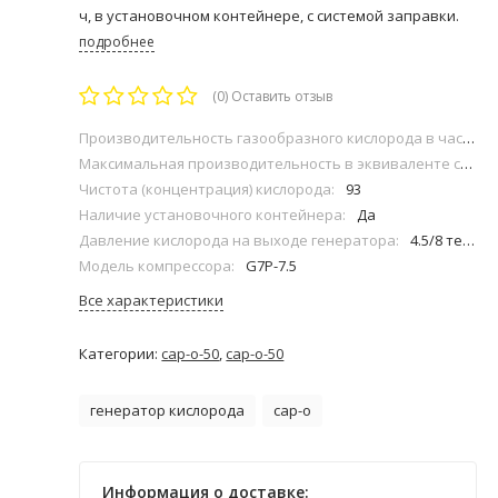
ч, в установочном контейнере, с системой заправки.​​
подробнее
(0)
Оставить отзыв
Производительность газообразного кислорода в час (при атмосферном давлении кислорода):
Максимальная производительность в эквиваленте стандартных кислородных баллонов (40л) в сутки (за 24 часа работы):
Чистота (концентрация) кислорода:
93
Наличие установочного контейнера:
Да
Давление кислорода на выходе генератора:
4.5/8 тех. атмосфер
Модель компрессора:
G7P-7.5
Все характеристики
Категории:
cap-o-50
,
cap-o-50
генератор кислорода
cap-o
Информация о доставке: