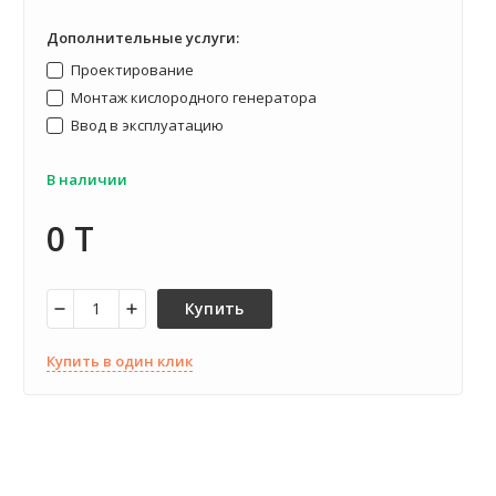
Дополнительные услуги:
Проектирование
Монтаж кислородного генератора
Ввод в эксплуатацию
50000 л/ч (833 л/мин)
200
В наличии
0 T
Купить
Купить в один клик