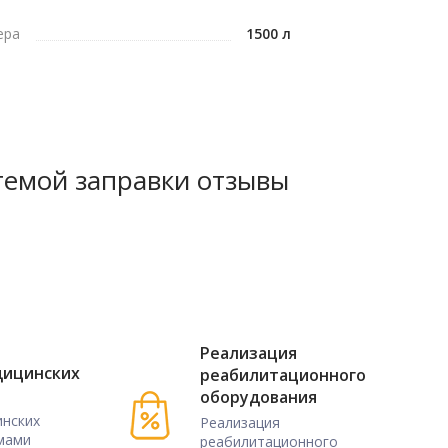
ера
1500 л
темой заправки отзывы
Реализация
дицинских
реабилитационного
оборудования
нских
Реализация
мами
реабилитационного