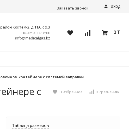
Вход
Заказать звонок
айон Коктем-2, д.11А, оф.3
0 T
Пн–Пт 9:00–18:00
info@medicalgas.kz
новочном контейнере с системой заправки
тейнере с
В избранное
К сравнению
Таблица размеров