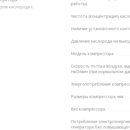
работы)
тров кислорода с
Чистота (концентрация) кис
Наличие установочного конт
Давление кислорода на выхо
Модель компрессора
, достигающее целевой
Скорость потока воздуха, в
Нм3/мин (при нормальном да
нной чистоты кислорода
го сита, продлевающие срок
Энергопотребление компресс
Размеры компрессора, мм
 встроенные в генератор
ке, не требуют монтажа
Вес компрессора
ANBUS, встроенный
Потребление электроэнерги
, доступна конфигурация Wi-
генератора без повышающег