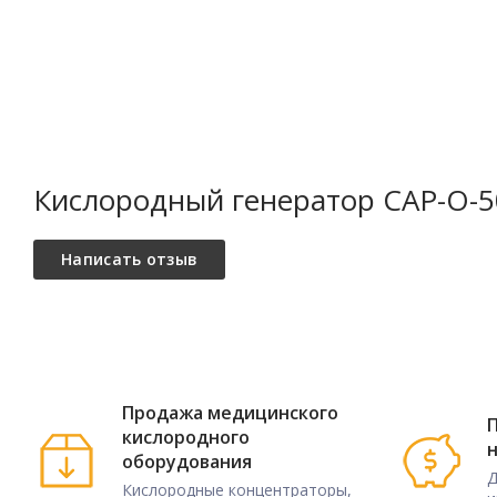
международные стандартизирова
производства обеспечивают мин
обслуживание и максимальную на
✓ Низкая стоимость:
Запатентованная высокоэффекти
рефлюксом снижает потребление 
электроэнергию.
Кислородный генератор CAP-O-50
✓ Удобство:
Автоматическая работа, управля
Дополнительный сенсорный экран
индикации и сигнализации CANBU
системой генерации с помощью п
CANBUS отображает рабочие пар
замене фильтрующих элементов и
устранению неполадок. Это позв
дистанционное управление.
Продажа медицинского
П
кислородного
✓ Простота
Крепление на полозьях для легко
оборудования
установки:
Д
Кислородные концентраторы,