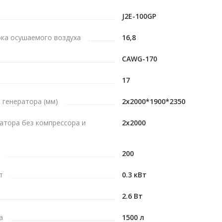
J2E-100GP
ка осушаемого воздуха
16,8
CAWG-170
17
 генератора (мм)
2х2000*1900*2350
атора без компрессора и
2х2000
200
т
0.3 кВт
2.6 Вт
а
1500 л