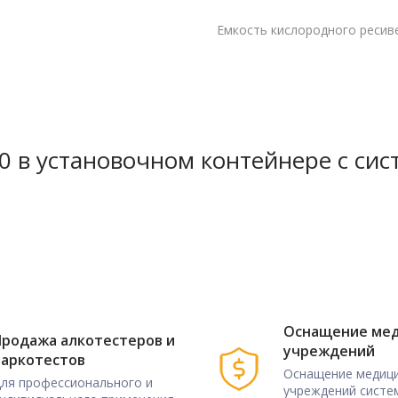
нные технологии
имальное техническое
Емкость кислородного ресив
дежность.
вная система управления
воздуха, экономит
 в установочном контейнере с сис
емая ПЛК автоматически.
 Система управления,
S позволяет управлять всей
рикосновений к дисплею.
аметры, напоминает о
 инструктирует по
оляет осуществлять
Оснащение ме
родажа алкотестеров и
учреждений
й установки и перемещения.
наркотестов
Оснащение медици
ля профессионального и
учреждений систе