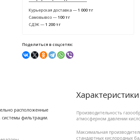
Курьерская доставка —
1 000
тг
Самовывоз —
100
тг
СДЭК —
1 200
тг
Поделиться в соцсетях:
Характеристики
дельно расположенные
Производительность газообр
, системы фильтрации.
атмосферном давлении кисл
Максимальная производитель
стандартных кислородных балл
нераторы