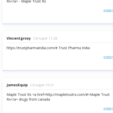
Rx</a> - Maple Trust Rx
отве
Vincentgrosy
Сегодня 11:28
https://trustpharmaindia.com/# Trust Pharma India
отве
JamesEquip
Сегодня 10:31
Maple Trust Rx <a href=http://mapletrustrx.com/#>Maple Trust
Rx</a> drugs from canada
отве