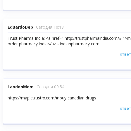
EduardoDep
Сегодня 10:18
Trust Pharma India: <a href=" http://trustpharmaindia.com/# ">ma
order pharmacy india</a> - indianpharmacy com
отве
LandonMem
Сегодня 09:54
https://mapletrustrx.com/# buy canadian drugs
отве