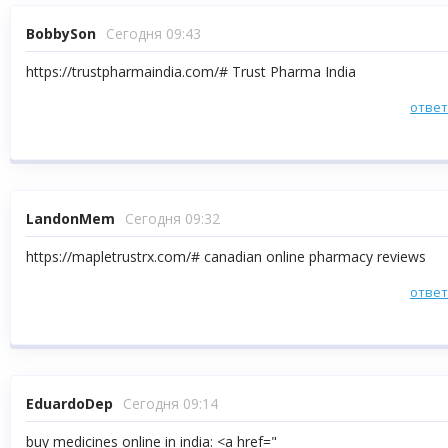
BobbySon
Сегодня 09:43
https://trustpharmaindia.com/# Trust Pharma India
отве
LandonMem
Сегодня 09:32
https://mapletrustrx.com/# canadian online pharmacy reviews
отве
EduardoDep
Сегодня 09:14
buy medicines online in india: <a href="