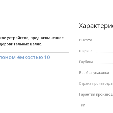
Характери
кое устройство, предназначенное
Высота
здоровительных целях.
Ширина
лоном ёмкостью 10
Глубина
Вес без упаковки
Страна производст
влической ёмкостью 10 литров. В
Гарантия производ
а при нормальном атмосферном
Тип