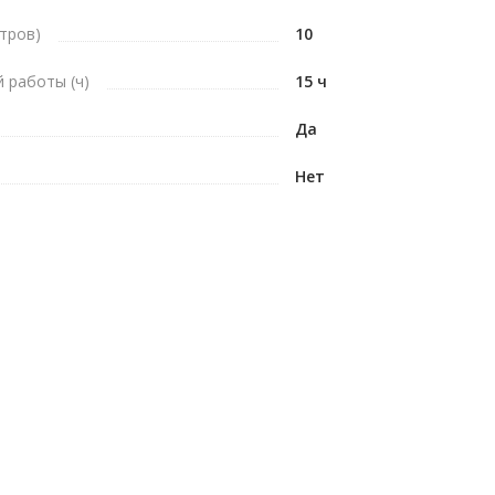
тров)
10
 работы (ч)
15 ч
Да
Нет