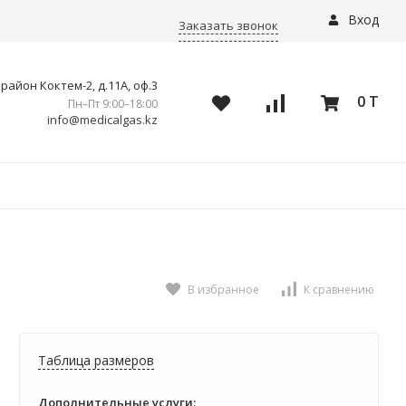
Вход
Заказать звонок
айон Коктем-2, д.11А, оф.3
0 T
Пн–Пт 9:00–18:00
info@medicalgas.kz
В избранное
К сравнению
Таблица размеров
Дополнительные услуги: