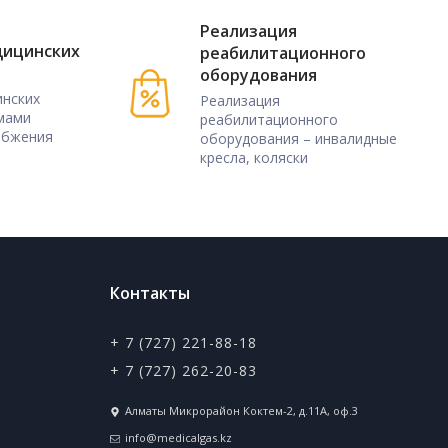
Реализация
дицинских
реабилитационного
оборудования
нских
Реализация
мами
реабилитационного
абжения
оборудования – инвалидные
кресла, коляски
Контакты
+ 7 (727) 221-88-18
+ 7 (727) 262-20-83
Алматы Микрорайон Коктем-2, д.11А, оф.3
info@medicalgas.kz