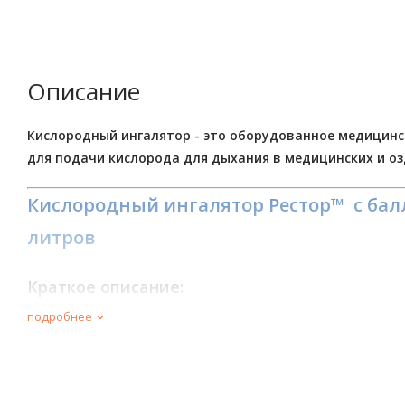
Описание
Кислородный ингалятор - это оборудованное медицинс
для подачи кислорода для дыхания в медицинских и о
Кислородный ингалятор
Рестор™
с бал
литров
Краткое описание:
подробнее
Источником кислорода является кислородный баллон гидра
баллоне помещается 1500 литров газообразного кислород
давлении.